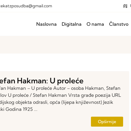
otekatzposudba@gmail.com
Naslovna
Digitalna
O nama
Članstvo
efan Hakman: U proleće
fan Hakman – U proleće Autor – osoba Hakman, Stefan
lov U proleće / Stefan Hakman Vrsta građe poezija URL
ijskog objekta odrasli, opća (lijepa književnost) Jezik
ski Godina 1925 ...
Opširnije