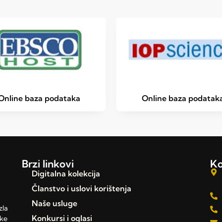
Online baza podataka
Online baza podatak
Brzi linkovi
Ko
Digitalna kolekcija
Članstvo i uslovi korištenja
Naše usluge
zla
Konkursi i oglasi
čke