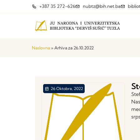
+387 35 272-626
nubtz@bih.net.ba
bibli
Naslovna
»
Arhiva za 26.10.2022
St
26 Oktobra, 2022
Ste
Nas
med
srp