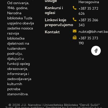
usluge
Hercegovina
Od osnivanja,
Konkursi i
1946. godine,
+387 35 272
oglasi
Narodna
626
biblioteka Tuzla
Linkovi koje
+387 35 266
uspješno obavlja
preporučujemo
343
zadatke nosioca
Kontakt
nubtz@bih.net.ba
razvoja
+387 35 273
bibliotečke
190
djelatnosti na
tuzlanskom
području,
djelujući u
funkciji općeg
obrazovanja,
informiranja i
zadovoljavanja
kulturnih
potreba
stanovništva.
© 2026 J.U. Narodna i Univezitetska Biblioteka "Derviš Sušić"
Tuzla. Sva prava zadržana. Developed by
Futura Multimedia d.o.o.