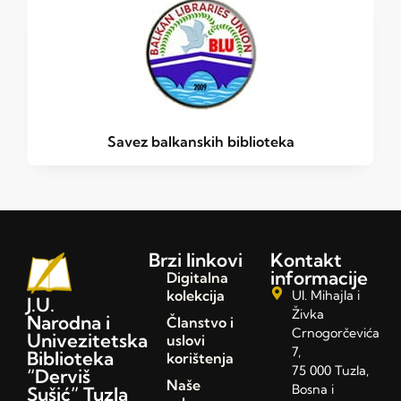
Savez balkanskih biblioteka
Brzi linkovi
Kontakt
informacije
Digitalna
kolekcija
Ul. Mihajla i
J.U.
Živka
Narodna i
Članstvo i
Crnogorčevića
Univezitetska
uslovi
7,
Biblioteka
korištenja
75 000 Tuzla,
“Derviš
Naše
Bosna i
Sušić” Tuzla