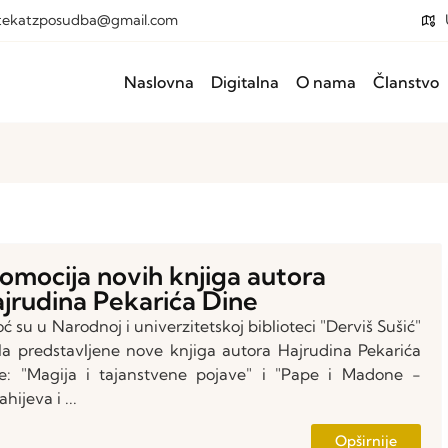
otekatzposudba@gmail.com
Naslovna
Digitalna
O nama
Članstvo
omocija novih knjiga autora
jrudina Pekarića Dine
oć su u Narodnoj i univerzitetskoj biblioteci "Derviš Sušić"
la predstavljene nove knjiga autora Hajrudina Pekarića
e: "Magija i tajanstvene pojave" i "Pape i Madone -
hijeva i ...
Opširnije