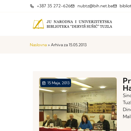
+387 35 272-626
nubtz@bih.net.ba
bibli
Naslovna
»
Arhiva za 15.05.2013
Pr
15 Maja, 2013
Ha
Sin
Tuz
Din
Mala