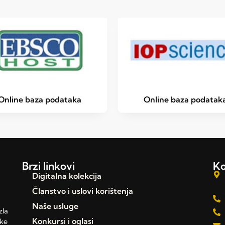
Online baza podataka
Online baza podatak
Brzi linkovi
Ko
Digitalna kolekcija
Članstvo i uslovi korištenja
Naše usluge
zla
Konkursi i oglasi
čke