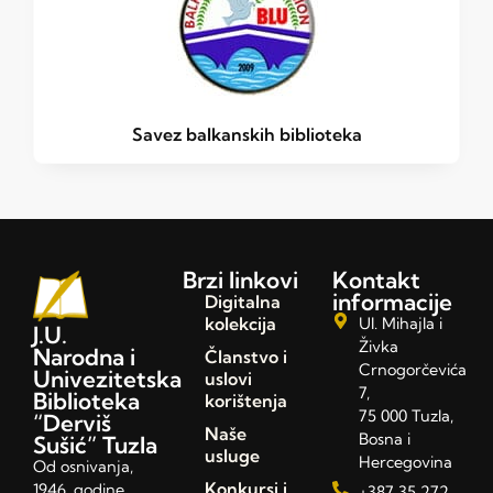
Savez balkanskih biblioteka
Brzi linkovi
Kontakt
informacije
Digitalna
kolekcija
Ul. Mihajla i
J.U.
Živka
Narodna i
Članstvo i
Crnogorčevića
Univezitetska
uslovi
7,
Biblioteka
korištenja
75 000 Tuzla,
“Derviš
Naše
Bosna i
Sušić” Tuzla
usluge
Hercegovina
Od osnivanja,
Konkursi i
1946. godine,
+387 35 272