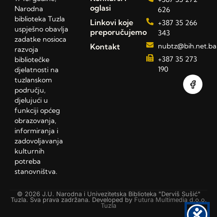
oglasi
Narodna
626
biblioteka Tuzla
Linkovi koje
+387 35 266
uspješno obavlja
preporučujemo
343
zadatke nosioca
Kontakt
nubtz@bih.net.ba
razvoja
+387 35 273
bibliotečke
190
djelatnosti na
tuzlanskom
području,
djelujući u
funkciji općeg
obrazovanja,
informiranja i
zadovoljavanja
kulturnih
potreba
stanovništva.
© 2026 J.U. Narodna i Univezitetska Biblioteka "Derviš Sušić"
Tuzla. Sva prava zadržana. Developed by
Futura Multimedia d.o.o.
Tuzla